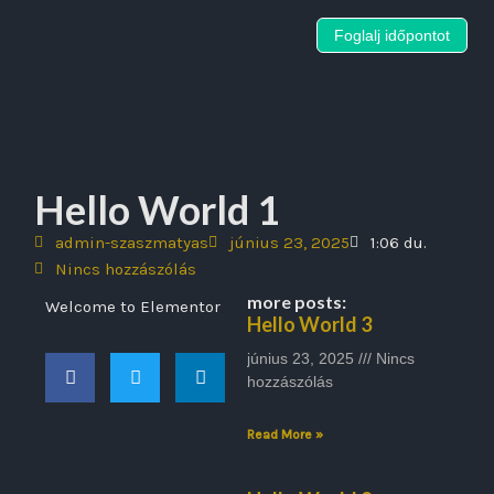
Foglalj időpontot
Skip
to
content
Hello World 1
admin-szaszmatyas
június 23, 2025
1:06 du.
Nincs hozzászólás
more posts:
Welcome to Elementor
Hello World 3
június 23, 2025
Nincs
hozzászólás
Read More »